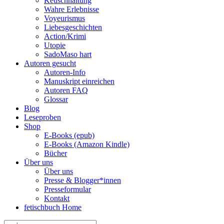
Keuschhaltung
Wahre Erlebnisse
Voyeurismus
Liebesgeschichten
Action/Krimi
Utopie
SadoMaso hart
Autoren gesucht
Autoren-Info
Manuskript einreichen
Autoren FAQ
Glossar
Blog
Leseproben
Shop
E-Books (epub)
E-Books (Amazon Kindle)
Bücher
Über uns
Über uns
Presse & Blogger*innen
Presseformular
Kontakt
fetischbuch Home