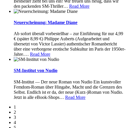
Bestseller zieht bei uns ein! Wir freuen uns riesig, dass wir
den packenden SM-Thriller
…
Read More
Neuerscheinung: Madame Diane
Ab sofort überall vorbestellbar – zur Einführung für nur 4,99
€ (später 8,99 €) Philippe Auberts (Aufgearbeitet und
übersetzt von Victor Lassier) authentischer Romanbericht
über eine verborgene erotische Subkultur im Paris der 1950er-
Jahre.
…
Read More
SM-Institut von Nudio
SM-Institut — Der neue Roman von Nudio Ein kunstvoller
Femdom-Roman über Hingabe, Macht und die Grenzen des
Selbst. Endlich ist er da, der neue (Kurz-)Roman von Nudio.
Jetzt in alle eBook-Shops
…
Read More
1
2
3
4
5