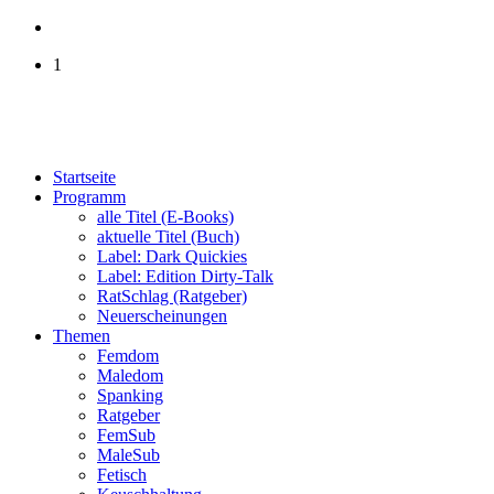
1
Startseite
Programm
alle Titel (E-Books)
aktuelle Titel (Buch)
Label: Dark Quickies
Label: Edition Dirty-Talk
RatSchlag (Ratgeber)
Neuerscheinungen
Themen
Femdom
Maledom
Spanking
Ratgeber
FemSub
MaleSub
Fetisch