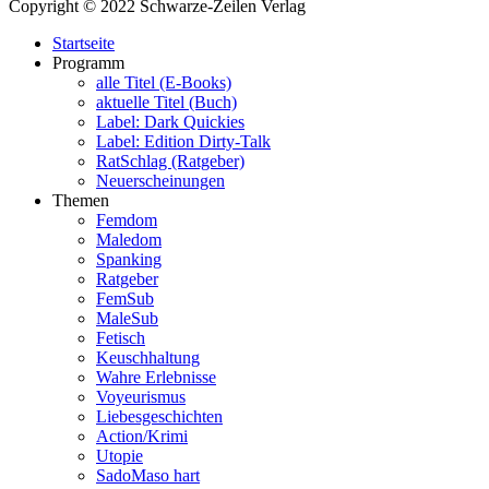
Copyright © 2022 Schwarze-Zeilen Verlag
Startseite
Programm
alle Titel (E-Books)
aktuelle Titel (Buch)
Label: Dark Quickies
Label: Edition Dirty-Talk
RatSchlag (Ratgeber)
Neuerscheinungen
Themen
Femdom
Maledom
Spanking
Ratgeber
FemSub
MaleSub
Fetisch
Keuschhaltung
Wahre Erlebnisse
Voyeurismus
Liebesgeschichten
Action/Krimi
Utopie
SadoMaso hart