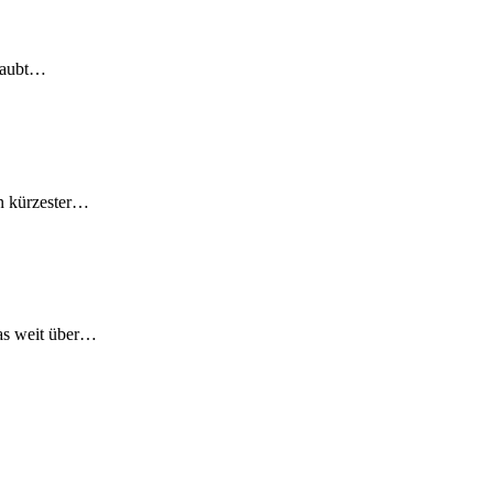
laubt
…
 kürzester
…
s weit über
…