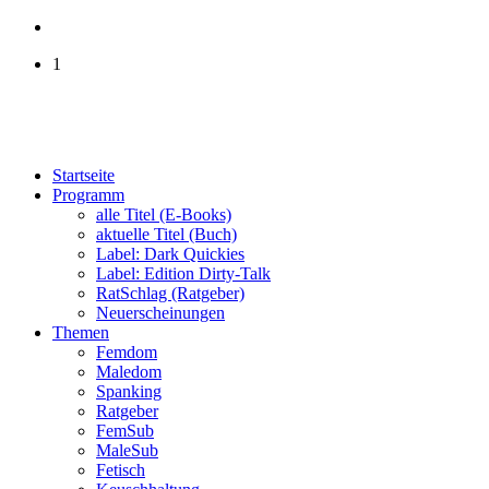
1
Startseite
Programm
alle Titel (E-Books)
aktuelle Titel (Buch)
Label: Dark Quickies
Label: Edition Dirty-Talk
RatSchlag (Ratgeber)
Neuerscheinungen
Themen
Femdom
Maledom
Spanking
Ratgeber
FemSub
MaleSub
Fetisch