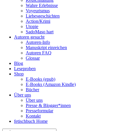
Keuschhaltung
Wahre Erlebnisse
Voyeurismus
Liebesgeschichten
Action/Krimi
Utopie
SadoMaso hart
Autoren gesucht
Autoren-Info
Manuskript einreichen
Autoren FAQ
Glossar
Blog
Leseproben
Shop
E-Books (epub)
E-Books (Amazon Kindle)
Bücher
Über uns
Über uns
Presse & Blogger*innen
Presseformular
Kontakt
fetischbuch Home