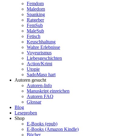
Femdom
Maledom
Spanking
Ratgeber
FemSub
MaleSub
Fetisch
Keuschhaltung
Wahre Erlebnisse
Voyeurismus
Liebesgeschichten
Action/Krimi
Utopie
SadoMaso hart
Autoren gesucht
Autoren-Info
Manuskript einreichen
Autoren FAQ
Glossar
Blog
Leseproben
Shop
E-Books (epub)
E-Books (Amazon Kindle)
Bücher