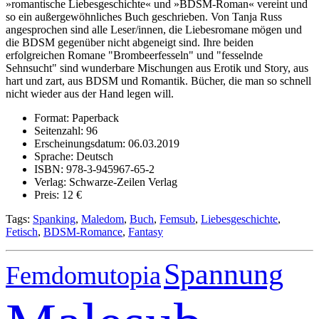
»romantische Liebesgeschichte« und »BDSM-Roman« vereint und
so ein außergewöhnliches Buch geschrieben. Von Tanja Russ
angesprochen sind alle Leser/innen, die Liebesromane mögen und
die BDSM gegenüber nicht abgeneigt sind. Ihre beiden
erfolgreichen Romane "Brombeerfesseln" und "fesselnde
Sehnsucht" sind wunderbare Mischungen aus Erotik und Story, aus
hart und zart, aus BDSM und Romantik. Bücher, die man so schnell
nicht wieder aus der Hand legen will.
Format: Paperback
Seitenzahl: 96
Erscheinungsdatum: 06.03.2019
Sprache: Deutsch
ISBN: 978-3-945967-65-2
Verlag: Schwarze-Zeilen Verlag
Preis: 12 €
Tags:
Spanking
,
Maledom
,
Buch
,
Femsub
,
Liebesgeschichte
,
Fetisch
,
BDSM-Romance
,
Fantasy
Spannung
Femdomutopia