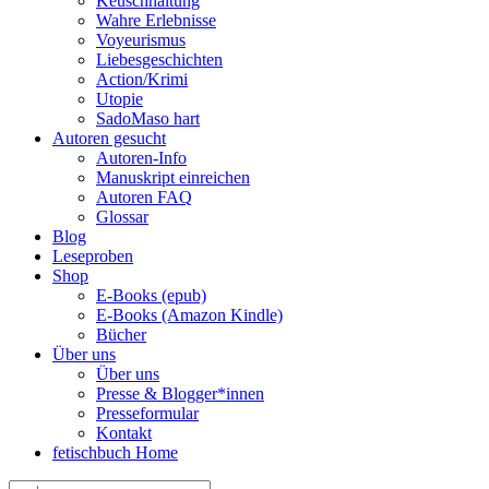
Keuschhaltung
Wahre Erlebnisse
Voyeurismus
Liebesgeschichten
Action/Krimi
Utopie
SadoMaso hart
Autoren gesucht
Autoren-Info
Manuskript einreichen
Autoren FAQ
Glossar
Blog
Leseproben
Shop
E-Books (epub)
E-Books (Amazon Kindle)
Bücher
Über uns
Über uns
Presse & Blogger*innen
Presseformular
Kontakt
fetischbuch Home