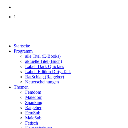
1
Startseite
Programm
alle Titel (E-Books)
aktuelle Titel (Buch)
Label: Dark Quickies
Label: Edition Dirty-Talk
RatSchlag (Ratgeber)
Neuerscheinungen
Themen
Femdom
Maledom
Spanking
Ratgeber
FemSub
MaleSub
Fetisch