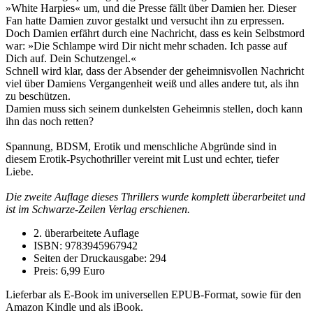
»White Harpies« um, und die Presse fällt über Damien her. Dieser
Fan hatte Damien zuvor gestalkt und versucht ihn zu erpressen.
Doch Damien erfährt durch eine Nachricht, dass es kein Selbstmord
war: »Die Schlampe wird Dir nicht mehr schaden. Ich passe auf
Dich auf. Dein Schutzengel.«
Schnell wird klar, dass der Absender der geheimnisvollen Nachricht
viel über Damiens Vergangenheit weiß und alles andere tut, als ihn
zu beschützen.
Damien muss sich seinem dunkelsten Geheimnis stellen, doch kann
ihn das noch retten?
Spannung, BDSM, Erotik und menschliche Abgründe sind in
diesem Erotik-Psychothriller vereint mit Lust und echter, tiefer
Liebe.
Die zweite Auflage dieses Thrillers wurde komplett überarbeitet und
ist im Schwarze-Zeilen Verlag erschienen.
2. überarbeitete Auflage
ISBN: 9783945967942
Seiten der Druckausgabe: 294
Preis: 6,99 Euro
Lieferbar als E-Book im universellen EPUB-Format, sowie für den
Amazon Kindle und als iBook.