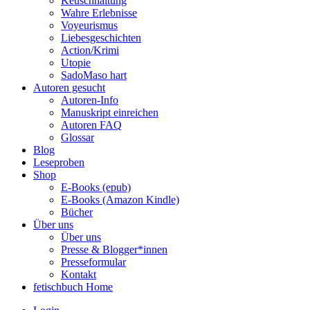
Keuschhaltung
Wahre Erlebnisse
Voyeurismus
Liebesgeschichten
Action/Krimi
Utopie
SadoMaso hart
Autoren gesucht
Autoren-Info
Manuskript einreichen
Autoren FAQ
Glossar
Blog
Leseproben
Shop
E-Books (epub)
E-Books (Amazon Kindle)
Bücher
Über uns
Über uns
Presse & Blogger*innen
Presseformular
Kontakt
fetischbuch Home