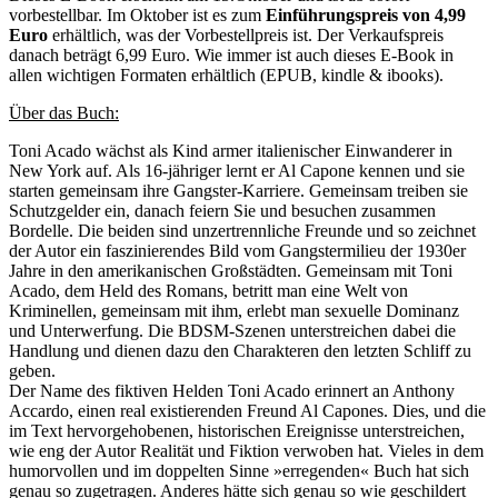
vorbestellbar. Im Oktober ist es zum
Einführungspreis von 4,99
Euro
erhältlich, was der Vorbestellpreis ist. Der Verkaufspreis
danach beträgt 6,99 Euro. Wie immer ist auch dieses E-Book in
allen wichtigen Formaten erhältlich (EPUB, kindle & ibooks).
Über das Buch:
Toni Acado wächst als Kind armer italienischer Einwanderer in
New York auf. Als 16-jähriger lernt er Al Capone kennen und sie
starten gemeinsam ihre Gangster-Karriere. Gemeinsam treiben sie
Schutzgelder ein, danach feiern Sie und besuchen zusammen
Bordelle. Die beiden sind unzertrennliche Freunde und so zeichnet
der Autor ein faszinierendes Bild vom Gangstermilieu der 1930er
Jahre in den amerikanischen Großstädten. Gemeinsam mit Toni
Acado, dem Held des Romans, betritt man eine Welt von
Kriminellen, gemeinsam mit ihm, erlebt man sexuelle Dominanz
und Unterwerfung. Die BDSM-Szenen unterstreichen dabei die
Handlung und dienen dazu den Charakteren den letzten Schliff zu
geben.
Der Name des fiktiven Helden Toni Acado erinnert an Anthony
Accardo, einen real existierenden Freund Al Capones. Dies, und die
im Text hervorgehobenen, historischen Ereignisse unterstreichen,
wie eng der Autor Realität und Fiktion verwoben hat. Vieles in dem
humorvollen und im doppelten Sinne »erregenden« Buch hat sich
genau so zugetragen. Anderes hätte sich genau so wie geschildert