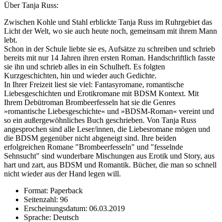
Über Tanja Russ:
Zwischen Kohle und Stahl erblickte Tanja Russ im Ruhrgebiet das
Licht der Welt, wo sie auch heute noch, gemeinsam mit ihrem Mann
lebt.
Schon in der Schule liebte sie es, Aufsätze zu schreiben und schrieb
bereits mit nur 14 Jahren ihren ersten Roman. Handschriftlich fasste
sie ihn und schrieb alles in ein Schulheft. Es folgten
Kurzgeschichten, hin und wieder auch Gedichte.
In Ihrer Freizeit liest sie viel: Fantasyromane, romantische
Liebesgeschichten und Erotikromane mit BDSM Kontext. Mit
Ihrem Debütroman Brombeerfesseln hat sie die Genres
»romantische Liebesgeschichte« und »BDSM-Roman« vereint und
so ein außergewöhnliches Buch geschrieben. Von Tanja Russ
angesprochen sind alle Leser/innen, die Liebesromane mögen und
die BDSM gegenüber nicht abgeneigt sind. Ihre beiden
erfolgreichen Romane "Brombeerfesseln" und "fesselnde
Sehnsucht" sind wunderbare Mischungen aus Erotik und Story, aus
hart und zart, aus BDSM und Romantik. Bücher, die man so schnell
nicht wieder aus der Hand legen will.
Format: Paperback
Seitenzahl: 96
Erscheinungsdatum: 06.03.2019
Sprache: Deutsch