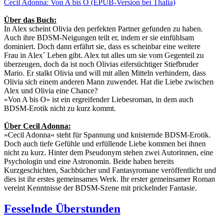
Cecil Adonna: Von A bis O (EPUB-Version bei Thalia)
Über das Buch:
In Alex scheint Olivia den perfekten Partner gefunden zu haben.
Auch ihre BDSM-Neigungen teilt er, indem er sie einfühlsam
dominiert. Doch dann erfährt sie, dass es scheinbar eine weitere
Frau in Alex´ Leben gibt. Alex tut alles um sie vom Gegenteil zu
überzeugen, doch da ist noch Olivias eifersüchtiger Stiefbruder
Mario. Er stalkt Olivia und will mit allen Mitteln verhindern, dass
Olivia sich einem anderen Mann zuwendet. Hat die Liebe zwischen
Alex und Olivia eine Chance?
»Von A bis O« ist ein ergreifender Liebesroman, in dem auch
BDSM-Erotik nicht zu kurz kommt.
Über Cecil Adonna:
»Cecil Adonna« steht für Spannung und knisternde BDSM-Erotik.
Doch auch tiefe Gefühle und erfüllende Liebe kommen bei ihnen
nicht zu kurz. Hinter dem Pseudonym stehen zwei Autorinnen, eine
Psychologin und eine Astronomin. Beide haben bereits
Kurzgeschichten, Sachbücher und Fantasyromane veröffentlicht und
dies ist ihr erstes gemeinsames Werk. Ihr erster gemeinsamer Roman
vereint Kenntnisse der BDSM-Szene mit prickelnder Fantasie.
Fesselnde Überstunden