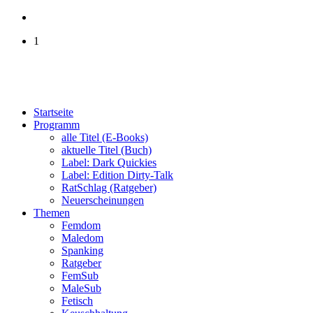
1
Startseite
Programm
alle Titel (E-Books)
aktuelle Titel (Buch)
Label: Dark Quickies
Label: Edition Dirty-Talk
RatSchlag (Ratgeber)
Neuerscheinungen
Themen
Femdom
Maledom
Spanking
Ratgeber
FemSub
MaleSub
Fetisch