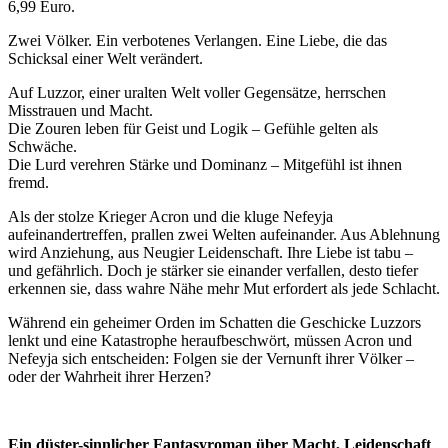
6,99 Euro.
Zwei Völker. Ein verbotenes Verlangen. Eine Liebe, die das
Schicksal einer Welt verändert.
Auf Luzzor, einer uralten Welt voller Gegensätze, herrschen
Misstrauen und Macht.
Die Zouren leben für Geist und Logik – Gefühle gelten als
Schwäche.
Die Lurd verehren Stärke und Dominanz – Mitgefühl ist ihnen
fremd.
Als der stolze Krieger Acron und die kluge Nefeyja
aufeinandertreffen, prallen zwei Welten aufeinander. Aus Ablehnung
wird Anziehung, aus Neugier Leidenschaft. Ihre Liebe ist tabu –
und gefährlich. Doch je stärker sie einander verfallen, desto tiefer
erkennen sie, dass wahre Nähe mehr Mut erfordert als jede Schlacht.
Während ein geheimer Orden im Schatten die Geschicke Luzzors
lenkt und eine Katastrophe heraufbeschwört, müssen Acron und
Nefeyja sich entscheiden: Folgen sie der Vernunft ihrer Völker –
oder der Wahrheit ihrer Herzen?
Ein düster-sinnlicher Fantasyroman über Macht, Leidenschaft