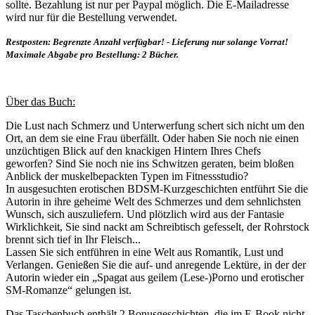
sollte. Bezahlung ist nur per Paypal möglich. Die E-Mailadresse
wird nur für die Bestellung verwendet.
Restposten: Begrenzte Anzahl verfügbar! - Lieferung nur solange Vorrat!
Maximale Abgabe pro Bestellung: 2 Bücher.
Über das Buch:
Die Lust nach Schmerz und Unterwerfung schert sich nicht um den
Ort, an dem sie eine Frau überfällt. Oder haben Sie noch nie einen
unzüchtigen Blick auf den knackigen Hintern Ihres Chefs
geworfen? Sind Sie noch nie ins Schwitzen geraten, beim bloßen
Anblick der muskelbepackten Typen im Fitnessstudio?
In ausgesuchten erotischen BDSM-Kurzgeschichten entführt Sie die
Autorin in ihre geheime Welt des Schmerzes und dem sehnlichsten
Wunsch, sich auszuliefern. Und plötzlich wird aus der Fantasie
Wirklichkeit, Sie sind nackt am Schreibtisch gefesselt, der Rohrstock
brennt sich tief in Ihr Fleisch...
Lassen Sie sich entführen in eine Welt aus Romantik, Lust und
Verlangen. Genießen Sie die auf- und anregende Lektüre, in der der
Autorin wieder ein „Spagat aus geilem (Lese-)Porno und erotischer
SM-Romanze“ gelungen ist.
Das Taschenbuch enthält 2 Bonusgeschichten, die im E-Book nicht