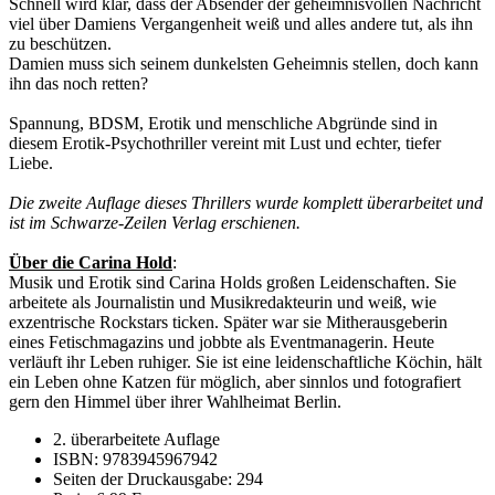
Schnell wird klar, dass der Absender der geheimnisvollen Nachricht
viel über Damiens Vergangenheit weiß und alles andere tut, als ihn
zu beschützen.
Damien muss sich seinem dunkelsten Geheimnis stellen, doch kann
ihn das noch retten?
Spannung, BDSM, Erotik und menschliche Abgründe sind in
diesem Erotik-Psychothriller vereint mit Lust und echter, tiefer
Liebe.
Die zweite Auflage dieses Thrillers wurde komplett überarbeitet und
ist im Schwarze-Zeilen Verlag erschienen.
Über die Carina Hold
:
Musik und Erotik sind Carina Holds großen Leidenschaften. Sie
arbeitete als Journalistin und Musikredakteurin und weiß, wie
exzentrische Rockstars ticken. Später war sie Mitherausgeberin
eines Fetischmagazins und jobbte als Eventmanagerin. Heute
verläuft ihr Leben ruhiger. Sie ist eine leidenschaftliche Köchin, hält
ein Leben ohne Katzen für möglich, aber sinnlos und fotografiert
gern den Himmel über ihrer Wahlheimat Berlin.
2. überarbeitete Auflage
ISBN: 9783945967942
Seiten der Druckausgabe: 294