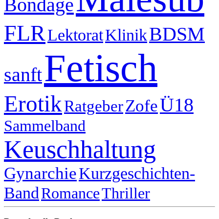
Bondage
FLR
BDSM
Lektorat
Klinik
Fetisch
sanft
Erotik
Ü18
Zofe
Ratgeber
Sammelband
Keuschhaltung
Gynarchie
Kurzgeschichten-
Band
Romance
Thriller