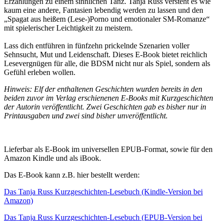
Erzählungen zu einem sinnlichen Tanz. Tanja Russ versteht es wie
kaum eine andere, Fantasien lebendig werden zu lassen und den
„Spagat aus heißem (Lese-)Porno und emotionaler SM-Romanze“
mit spielerischer Leichtigkeit zu meistern.
Lass dich entführen in fünfzehn prickelnde Szenarien voller
Sehnsucht, Mut und Leidenschaft. Dieses E-Book bietet reichlich
Lesevergnügen für alle, die BDSM nicht nur als Spiel, sondern als
Gefühl erleben wollen.
Hinweis: Elf der enthaltenen Geschichten wurden bereits in den
beiden zuvor im Verlag erschienenen E-Books mit Kurzgeschichten
der Autorin veröffentlicht. Zwei Geschichten gab es bisher nur in
Printausgaben und zwei sind bisher unveröffentlicht.
Lieferbar als E-Book im universellen EPUB-Format, sowie für den
Amazon Kindle und als iBook.
Das E-Book kann z.B. hier bestellt werden:
Das Tanja Russ Kurzgeschichten-Lesebuch (Kindle-Version bei
Amazon)
Das Tanja Russ Kurzgeschichten-Lesebuch (EPUB-Version bei