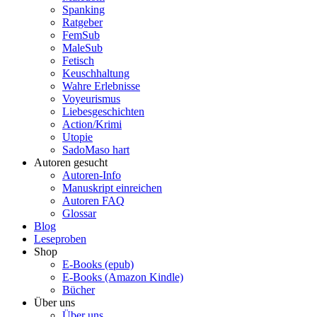
Spanking
Ratgeber
FemSub
MaleSub
Fetisch
Keuschhaltung
Wahre Erlebnisse
Voyeurismus
Liebesgeschichten
Action/Krimi
Utopie
SadoMaso hart
Autoren gesucht
Autoren-Info
Manuskript einreichen
Autoren FAQ
Glossar
Blog
Leseproben
Shop
E-Books (epub)
E-Books (Amazon Kindle)
Bücher
Über uns
Über uns