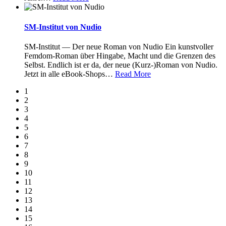
SM-Institut von Nudio
SM-Institut — Der neue Roman von Nudio Ein kunstvoller
Femdom-Roman über Hingabe, Macht und die Grenzen des
Selbst. Endlich ist er da, der neue (Kurz-)Roman von Nudio.
Jetzt in alle eBook-Shops
…
Read More
1
2
3
4
5
6
7
8
9
10
11
12
13
14
15