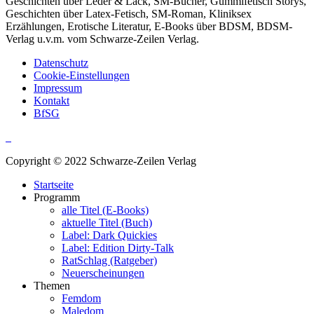
Geschichten über Leder & Lack, SM-Bücher, Gummifetisch Storys,
Geschichten über Latex-Fetisch, SM-Roman, Kliniksex
Erzählungen, Erotische Literatur, E-Books über BDSM, BDSM-
Verlag u.v.m. vom Schwarze-Zeilen Verlag.
Datenschutz
Cookie-Einstellungen
Impressum
Kontakt
BfSG
Copyright © 2022 Schwarze-Zeilen Verlag
Startseite
Programm
alle Titel (E-Books)
aktuelle Titel (Buch)
Label: Dark Quickies
Label: Edition Dirty-Talk
RatSchlag (Ratgeber)
Neuerscheinungen
Themen
Femdom
Maledom