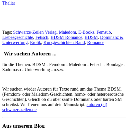
Thalia)
Tags:
Schwarze-Zeilen Verlag
,
Maledom
,
E-Books
,
Femsub
,
Liebesgeschichte
,
Fetisch
,
BDSM-Romance
,
BDSM
,
Dominanz &
Unterwerfung
,
Erotik
,
Kurzgeschichten-Band
,
Romance
Wir suchen Autoren ...
für die Themen: BDSM - Femdom - Maledom - Fetisch - Bondage -
Sadomaso - Unterwerfung - u.s.w.
Wir suchen wieder Autoren für Texte rund um das Thema BDSM.
(Femdom- oder Maledom-Geschichten, homo- oder heteroerotische
Geschichten). Gleich ob du über sanfte Dominanz oder harten SM
schreibst. Wir freuen uns auf dein Manuskript.
autoren (at)
schwarze-zeilen.de
Aus unserem Blog