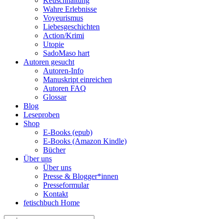
Keuschhaltung
Wahre Erlebnisse
Voyeurismus
Liebesgeschichten
Action/Krimi
Utopie
SadoMaso hart
Autoren gesucht
Autoren-Info
Manuskript einreichen
Autoren FAQ
Glossar
Blog
Leseproben
Shop
E-Books (epub)
E-Books (Amazon Kindle)
Bücher
Über uns
Über uns
Presse & Blogger*innen
Presseformular
Kontakt
fetischbuch Home