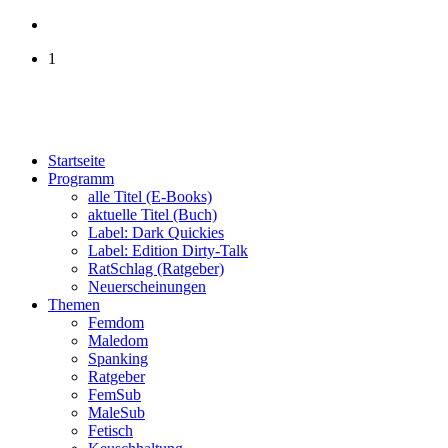
1
Startseite
Programm
alle Titel (E-Books)
aktuelle Titel (Buch)
Label: Dark Quickies
Label: Edition Dirty-Talk
RatSchlag (Ratgeber)
Neuerscheinungen
Themen
Femdom
Maledom
Spanking
Ratgeber
FemSub
MaleSub
Fetisch