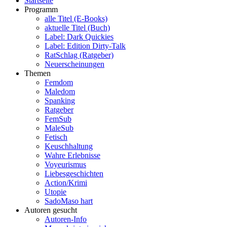
Startseite
Programm
alle Titel (E-Books)
aktuelle Titel (Buch)
Label: Dark Quickies
Label: Edition Dirty-Talk
RatSchlag (Ratgeber)
Neuerscheinungen
Themen
Femdom
Maledom
Spanking
Ratgeber
FemSub
MaleSub
Fetisch
Keuschhaltung
Wahre Erlebnisse
Voyeurismus
Liebesgeschichten
Action/Krimi
Utopie
SadoMaso hart
Autoren gesucht
Autoren-Info