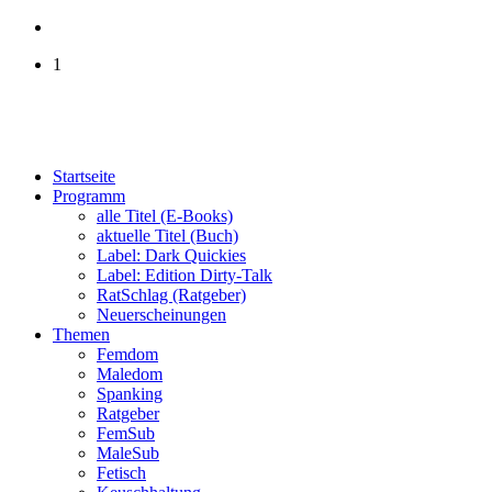
1
Startseite
Programm
alle Titel (E-Books)
aktuelle Titel (Buch)
Label: Dark Quickies
Label: Edition Dirty-Talk
RatSchlag (Ratgeber)
Neuerscheinungen
Themen
Femdom
Maledom
Spanking
Ratgeber
FemSub
MaleSub
Fetisch