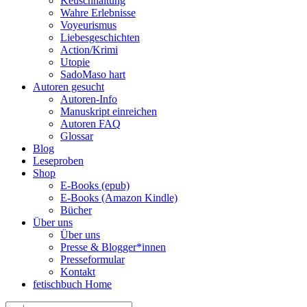
Keuschhaltung
Wahre Erlebnisse
Voyeurismus
Liebesgeschichten
Action/Krimi
Utopie
SadoMaso hart
Autoren gesucht
Autoren-Info
Manuskript einreichen
Autoren FAQ
Glossar
Blog
Leseproben
Shop
E-Books (epub)
E-Books (Amazon Kindle)
Bücher
Über uns
Über uns
Presse & Blogger*innen
Presseformular
Kontakt
fetischbuch Home