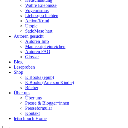
Keuschhaltung
Wahre Erlebnisse
Voyeurismus
Liebesgeschichten
Action/Krimi
Utopie
SadoMaso hart
Autoren gesucht
Autoren-Info
Manuskript einreichen
Autoren FAQ
Glossar
Blog
Leseproben
Shop
E-Books (epub)
E-Books (Amazon Kindle)
Bücher
Über uns
Über uns
Presse & Blogger*innen
Presseformular
Kontakt
fetischbuch Home