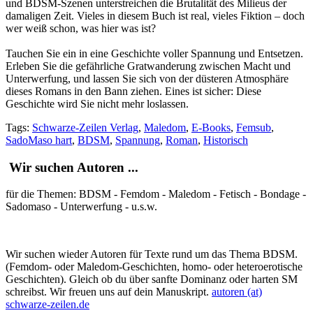
und BDSM-Szenen unterstreichen die Brutalität des Milieus der
damaligen Zeit. Vieles in diesem Buch ist real, vieles Fiktion – doch
wer weiß schon, was hier was ist?
Tauchen Sie ein in eine Geschichte voller Spannung und Entsetzen.
Erleben Sie die gefährliche Gratwanderung zwischen Macht und
Unterwerfung, und lassen Sie sich von der düsteren Atmosphäre
dieses Romans in den Bann ziehen. Eines ist sicher: Diese
Geschichte wird Sie nicht mehr loslassen.
Tags:
Schwarze-Zeilen Verlag
,
Maledom
,
E-Books
,
Femsub
,
SadoMaso hart
,
BDSM
,
Spannung
,
Roman
,
Historisch
Wir suchen Autoren ...
für die Themen: BDSM - Femdom - Maledom - Fetisch - Bondage -
Sadomaso - Unterwerfung - u.s.w.
Wir suchen wieder Autoren für Texte rund um das Thema BDSM.
(Femdom- oder Maledom-Geschichten, homo- oder heteroerotische
Geschichten). Gleich ob du über sanfte Dominanz oder harten SM
schreibst. Wir freuen uns auf dein Manuskript.
autoren (at)
schwarze-zeilen.de