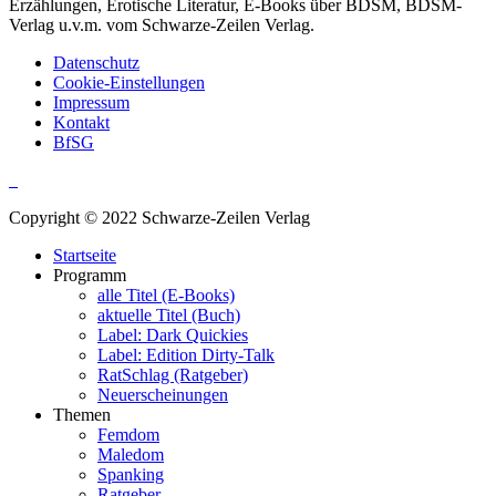
Erzählungen, Erotische Literatur, E-Books über BDSM, BDSM-
Verlag u.v.m. vom Schwarze-Zeilen Verlag.
Datenschutz
Cookie-Einstellungen
Impressum
Kontakt
BfSG
Copyright © 2022 Schwarze-Zeilen Verlag
Startseite
Programm
alle Titel (E-Books)
aktuelle Titel (Buch)
Label: Dark Quickies
Label: Edition Dirty-Talk
RatSchlag (Ratgeber)
Neuerscheinungen
Themen
Femdom
Maledom
Spanking
Ratgeber