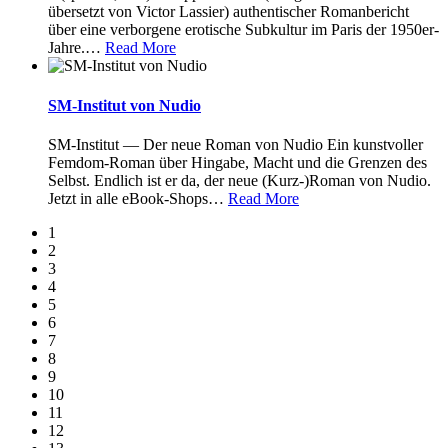
übersetzt von Victor Lassier) authentischer Romanbericht
über eine verborgene erotische Subkultur im Paris der 1950er-
Jahre.
…
Read More
SM-Institut von Nudio
SM-Institut — Der neue Roman von Nudio Ein kunstvoller
Femdom-Roman über Hingabe, Macht und die Grenzen des
Selbst. Endlich ist er da, der neue (Kurz-)Roman von Nudio.
Jetzt in alle eBook-Shops
…
Read More
1
2
3
4
5
6
7
8
9
10
11
12