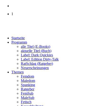
1
Startseite
Programm
alle Titel (E-Books)
aktuelle Titel (Buch)
Label: Dark Quickies
Label: Edition Dirty-Talk
RatSchlag (Ratgeber)
Neuerscheinungen
Themen
Femdom
Maledom
Spanking
Ratgeber
FemSub
MaleSub
Fetisch