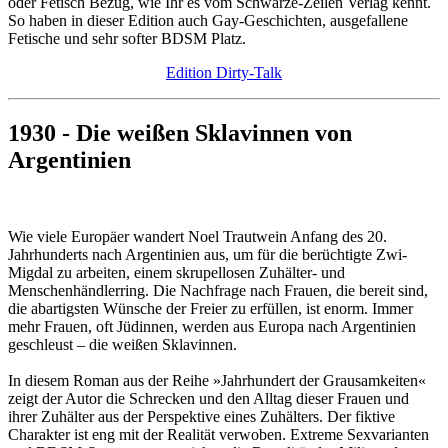
oder Fetisch Bezug, wie Ihr es vom Schwarze-Zeilen Verlag kennt.
So haben in dieser Edition auch Gay-Geschichten, ausgefallene
Fetische und sehr softer BDSM Platz.
Edition Dirty-Talk
1930 - Die weißen Sklavinnen von
Argentinien
Wie viele Europäer wandert Noel Trautwein Anfang des 20.
Jahrhunderts nach Argentinien aus, um für die berüchtigte Zwi-
Migdal zu arbeiten, einem skrupellosen Zuhälter- und
Menschenhändlerring. Die Nachfrage nach Frauen, die bereit sind,
die abartigsten Wünsche der Freier zu erfüllen, ist enorm. Immer
mehr Frauen, oft Jüdinnen, werden aus Europa nach Argentinien
geschleust – die weißen Sklavinnen.
In diesem Roman aus der Reihe »Jahrhundert der Grausamkeiten«
zeigt der Autor die Schrecken und den Alltag dieser Frauen und
ihrer Zuhälter aus der Perspektive eines Zuhälters. Der fiktive
Charakter ist eng mit der Realität verwoben. Extreme Sexvarianten