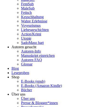
FemSub
MaleSub
Fetisch
Keuschhaltung
Wahre Erlebnisse
Voyeurismus
Liebesgeschichten
Action/Krimi
Utopie
SadoMaso hart
Autoren gesucht
Autoren-Info
Manuskript einreichen
Autoren FAQ
Glossar
Blog
Leseproben
Shop
E-Books (epub)
E-Books (Amazon Kindle)
Bücher
Über uns
Über uns
Presse & Blogger*innen