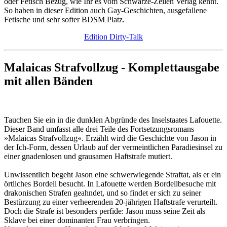
oder Fetisch Bezug, wie Ihr es vom Schwarze-Zeilen Verlag kennt.
So haben in dieser Edition auch Gay-Geschichten, ausgefallene
Fetische und sehr softer BDSM Platz.
Edition Dirty-Talk
Malaicas Strafvollzug - Komplettausgabe
mit allen Bänden
Tauchen Sie ein in die dunklen Abgründe des Inselstaates Lafouette.
Dieser Band umfasst alle drei Teile des Fortsetzungsromans
»Malaicas Strafvollzug«. Erzählt wird die Geschichte von Jason in
der Ich-Form, dessen Urlaub auf der vermeintlichen Paradiesinsel zu
einer gnadenlosen und grausamen Haftstrafe mutiert.
Unwissentlich begeht Jason eine schwerwiegende Straftat, als er ein
örtliches Bordell besucht. In Lafouette werden Bordellbesuche mit
drakonischen Strafen geahndet, und so findet er sich zu seiner
Bestürzung zu einer verheerenden 20-jährigen Haftstrafe verurteilt.
Doch die Strafe ist besonders perfide: Jason muss seine Zeit als
Sklave bei einer dominanten Frau verbringen.