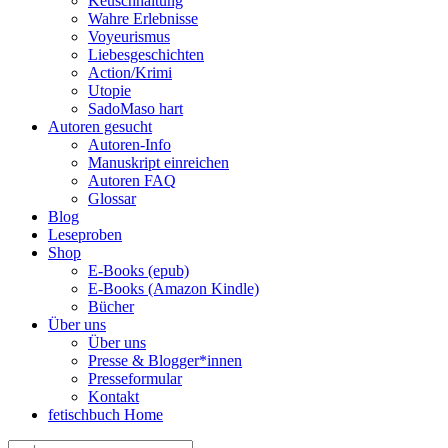
Keuschhaltung
Wahre Erlebnisse
Voyeurismus
Liebesgeschichten
Action/Krimi
Utopie
SadoMaso hart
Autoren gesucht
Autoren-Info
Manuskript einreichen
Autoren FAQ
Glossar
Blog
Leseproben
Shop
E-Books (epub)
E-Books (Amazon Kindle)
Bücher
Über uns
Über uns
Presse & Blogger*innen
Presseformular
Kontakt
fetischbuch Home