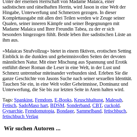
Unter der eisernen Herrschaft von Madame Malaica, einer
sadistischen und rätselhaften Herrin, wird Jason in eine Welt der
Hingabe, Unterwerfung und Schmerzen gezogen. In dieser
Komplettausgabe mit allen drei Teilen werden wir Zeuge seiner
Qualen, seiner inneren Kämpfe und seiner Begegnungen mit
Madame Malaica und Ihrer Freundin Tabea, zu der er sich
besonders hingezogen fühlt. Beide leben ihre sadistischen Lüste an
ihm aus.
»Malaicas Strafvollzug« bietet in einem fiktiven, erotischen Setting
Einblick in die dunklen und geheimnisvollen Seiten der devoten
männlichen Natur. Mit einer Mischung aus Spannung und Erotik
entführt dieser Roman die Leser in eine Welt, in der Lust und
Schmerz untrennbar miteinander verbunden sind. Erleben Sie die
ganze Geschichte von Jasons Suche nach seiner sexuellen Identität.
Tauchen Sie ein, in eine Welt voller Geheimnisse, Dominanz und
Unterwerfung, die Sie bis zur letzten Seite in Atem halten wird.
Tags:
Spanking
,
Femdom
,
E-Books
,
Keuschhaltung
,
Malesub
,
Fetisch
,
SadoMaso hart
,
BDSM
,
Sonderband
,
CBT
,
cuckold
,
Gynarchie
,
Femdomutopia
,
Bondage
,
Sammelband
,
fetischbuch
,
fetischbuch Verlag
Wir suchen Autoren ...