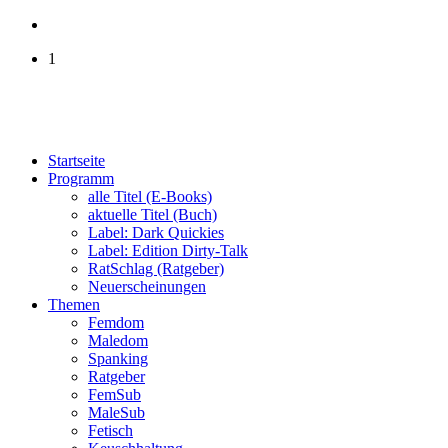
1
Startseite
Programm
alle Titel (E-Books)
aktuelle Titel (Buch)
Label: Dark Quickies
Label: Edition Dirty-Talk
RatSchlag (Ratgeber)
Neuerscheinungen
Themen
Femdom
Maledom
Spanking
Ratgeber
FemSub
MaleSub
Fetisch