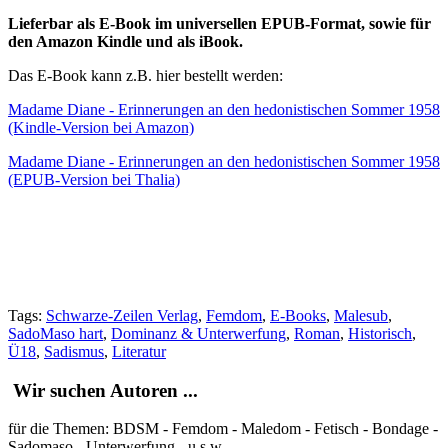
Lieferbar als E-Book im universellen EPUB-Format, sowie für
den Amazon Kindle und als iBook.
Das E-Book kann z.B. hier bestellt werden:
Madame Diane - Erinnerungen an den hedonistischen Sommer 1958
(Kindle-Version bei Amazon)
Madame Diane - Erinnerungen an den hedonistischen Sommer 1958
(EPUB-Version bei Thalia)
Tags:
Schwarze-Zeilen Verlag
,
Femdom
,
E-Books
,
Malesub
,
SadoMaso hart
,
Dominanz & Unterwerfung
,
Roman
,
Historisch
,
Ü18
,
Sadismus
,
Literatur
Wir suchen Autoren ...
für die Themen: BDSM - Femdom - Maledom - Fetisch - Bondage -
Sadomaso - Unterwerfung - u.s.w.