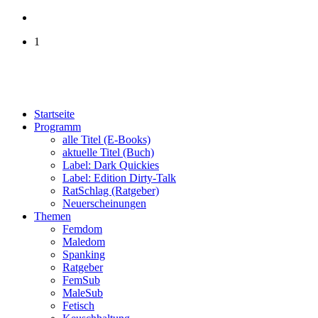
1
Startseite
Programm
alle Titel (E-Books)
aktuelle Titel (Buch)
Label: Dark Quickies
Label: Edition Dirty-Talk
RatSchlag (Ratgeber)
Neuerscheinungen
Themen
Femdom
Maledom
Spanking
Ratgeber
FemSub
MaleSub
Fetisch