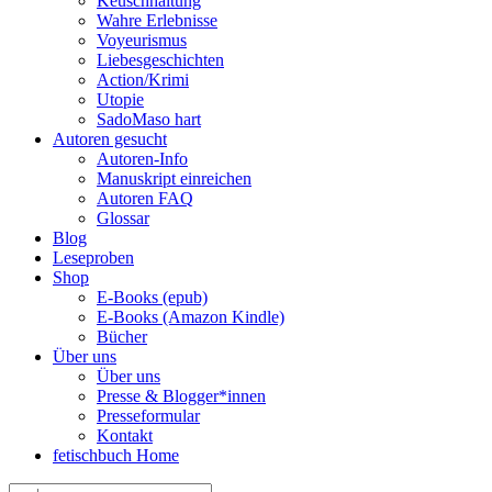
Keuschhaltung
Wahre Erlebnisse
Voyeurismus
Liebesgeschichten
Action/Krimi
Utopie
SadoMaso hart
Autoren gesucht
Autoren-Info
Manuskript einreichen
Autoren FAQ
Glossar
Blog
Leseproben
Shop
E-Books (epub)
E-Books (Amazon Kindle)
Bücher
Über uns
Über uns
Presse & Blogger*innen
Presseformular
Kontakt
fetischbuch Home