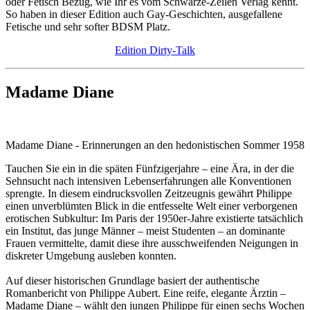
oder Fetisch Bezug, wie Ihr es vom Schwarze-Zeilen Verlag kennt.
So haben in dieser Edition auch Gay-Geschichten, ausgefallene
Fetische und sehr softer BDSM Platz.
Edition Dirty-Talk
Madame Diane
Madame Diane - Erinnerungen an den hedonistischen Sommer 1958
Tauchen Sie ein in die späten Fünfzigerjahre – eine Ära, in der die
Sehnsucht nach intensiven Lebenserfahrungen alle Konventionen
sprengte. In diesem eindrucksvollen Zeitzeugnis gewährt Philippe
einen unverblümten Blick in die entfesselte Welt einer verborgenen
erotischen Subkultur: Im Paris der 1950er-Jahre existierte tatsächlich
ein Institut, das junge Männer – meist Studenten – an dominante
Frauen vermittelte, damit diese ihre ausschweifenden Neigungen in
diskreter Umgebung ausleben konnten.
Auf dieser historischen Grundlage basiert der authentische
Romanbericht von Philippe Aubert. Eine reife, elegante Ärztin –
Madame Diane – wählt den jungen Philippe für einen sechs Wochen