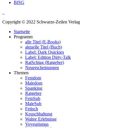
BfSG
Copyright © 2022 Schwarze-Zeilen Verlag
Startseite
Programm
alle Titel (E-Books)
aktuelle Titel (Buch)
Label: Dark Quickies
Label: Edition Dirty-Talk
RatSchlag (Ratgeber)
Neuerscheinungen
Themen
Femdom
Maledom
Spanking
Ratgeber
FemSub
MaleSub
Fetisch
Keuschhaltung
Wahre Erlebnisse
Voyeurismus