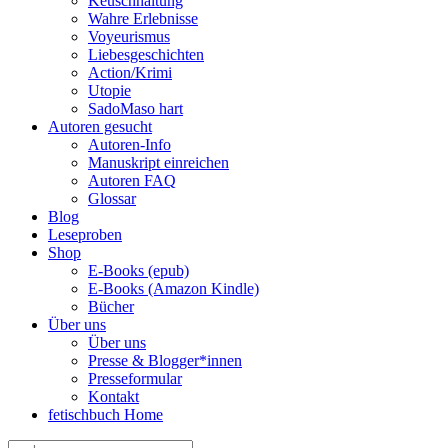
Keuschhaltung
Wahre Erlebnisse
Voyeurismus
Liebesgeschichten
Action/Krimi
Utopie
SadoMaso hart
Autoren gesucht
Autoren-Info
Manuskript einreichen
Autoren FAQ
Glossar
Blog
Leseproben
Shop
E-Books (epub)
E-Books (Amazon Kindle)
Bücher
Über uns
Über uns
Presse & Blogger*innen
Presseformular
Kontakt
fetischbuch Home