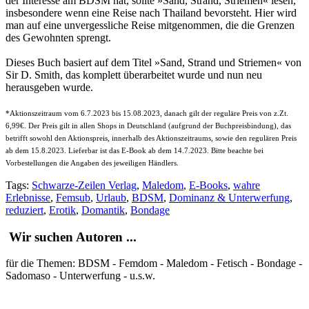
der Interesse am BDSM hat, sollte »Sand, Strand, Striemen« lesen,
insbesondere wenn eine Reise nach Thailand bevorsteht. Hier wird
man auf eine unvergessliche Reise mitgenommen, die die Grenzen
des Gewohnten sprengt.
Dieses Buch basiert auf dem Titel »Sand, Strand und Striemen« von
Sir D. Smith, das komplett überarbeitet wurde und nun neu
herausgeben wurde.
*Aktionszeitraum vom 6.7.2023 bis 15.08.2023, danach gilt der reguläre Preis von z.Zt.
6,99€. Der Preis gilt in allen Shops in Deutschland (aufgrund der Buchpreisbindung), das
betrifft sowohl den Aktionspreis, innerhalb des Aktionszeitraums, sowie den regulären Preis
ab dem 15.8.2023. Lieferbar ist das E-Book ab dem 14.7.2023. Bitte beachte bei
Vorbestellungen die Angaben des jeweiligen Händlers.
Tags:
Schwarze-Zeilen Verlag
,
Maledom
,
E-Books
,
wahre
Erlebnisse
,
Femsub
,
Urlaub
,
BDSM
,
Dominanz & Unterwerfung
,
reduziert
,
Erotik
,
Domantik
,
Bondage
Wir suchen Autoren ...
für die Themen: BDSM - Femdom - Maledom - Fetisch - Bondage -
Sadomaso - Unterwerfung - u.s.w.