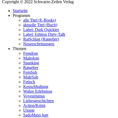
Copyright © 2022 Schwarze-Zeilen Verlag
Startseite
Programm
alle Titel (E-Books)
aktuelle Titel (Buch)
Label: Dark Quickies
Label: Edition Dirty-Talk
RatSchlag (Ratgeber)
Neuerscheinungen
Themen
Femdom
Maledom
Spanking
Ratgeber
FemSub
MaleSub
Fetisch
Keuschhaltung
Wahre Erlebnisse
Voyeurismus
Liebesgeschichten
Action/Krimi
Utopie
SadoMaso hart