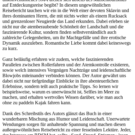
auf Entdeckungsreise begibt? In diesem ungewöhnlichen
Reisebericht tauchen wir ein in die Welt einer devoten Sklavin und
ihres dominanten Herrn, die mit nichts weiter als einem Rucksack
und grenzenloser Neugierde das Land erkunden. Dabei erleben sie
nicht nur die atemberaubende Schönheit der Landschaft und die
faszinierende Kultur, sondern finden selbstverständlich auch
zahlreiche Gelegenheiten, um ihr Machtgefälle und ihre erotische
Dynamik auszuleben. Romantische Liebe kommt dabei keineswegs
zu kurz.
Ganz beiläufig erfahren wir zudem, welche faszinierenden
Parallelen zwischen Rollerfahren und der Atemkontrolle existieren,
sowie welch intensives Vergnügen Nachtzüge und leidenschaftliche
Blowjobs miteinander verbinden können. Der Autor gewährt uns
dabei nicht nur tiefgründige Einblicke in ihre abenteuerlichen
Erlebnisse, sondern teilt auch praktische Tipps. So lernen wir
beispielsweise, warum es unerwünscht ist, Selfies im Meer zu
machen, und erhalten wertvolles Wissen darüber, wie man auch
ohne zu paddeln Kajak fahren kann.
Dank des Schreibstils des Autors glänzt das Buch in einer
wunderbaren Mischung aus Humor und Leidenschaft. Unerwartete
Wendungen sorgen für anhaltende Spannung und machen diesen
außergewöhnlichen Reisebericht zu einer fesselnden Lektüre. Jeder,