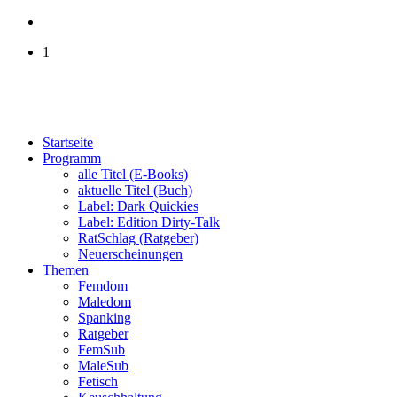
1
Startseite
Programm
alle Titel (E-Books)
aktuelle Titel (Buch)
Label: Dark Quickies
Label: Edition Dirty-Talk
RatSchlag (Ratgeber)
Neuerscheinungen
Themen
Femdom
Maledom
Spanking
Ratgeber
FemSub
MaleSub
Fetisch