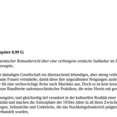
später 8,99 €)
uthentischer Romanbericht über eine verborgene erotische Subkultur im 
tzeugnis.
er damaligen Gesellschaft ein überraschend lebendiges, aber streng verb
nante Frauen vermittelte, damit diese ihre ungezähmten Neigungen ausle
für eine sechswöchige Reise nach Marokko aus. Doch es ist kein luxuri
anze Bandbreite sadomasochistischer Praktiken, die seine Herrin mit g
ungslos, und gleichzeitig tief verankert in der kulturellen Realität ei
zität und machen die Atmosphäre der 1950er-Jahre in all ihren Zwische
ngen, Sehnsüchte und Umbrüche, die das Nachkriegsfrankreich prägten
erhandelt wurden.