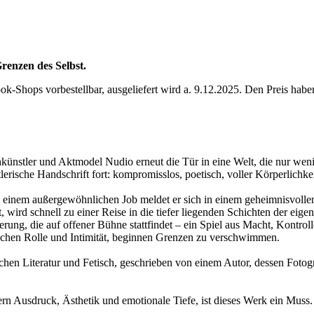
enzen des Selbst.
ok-Shops vorbestellbar, ausgeliefert wird a. 9.12.2025. Den Preis habe
hkünstler und Aktmodel Nudio erneut die Tür in eine Welt, die nur weni
stlerische Handschrift fort: kompromisslos, poetisch, voller Körperlichkei
h einem außergewöhnlichen Job meldet er sich in einem geheimnisvolle
wird schnell zu einer Reise in die tiefer liegenden Schichten der eigene
rung, die auf offener Bühne stattfindet – ein Spiel aus Macht, Kontrol
schen Rolle und Intimität, beginnen Grenzen zu verschwimmen.
ischen Literatur und Fetisch, geschrieben von einem Autor, dessen Fo
rn Ausdruck, Ästhetik und emotionale Tiefe, ist dieses Werk ein Muss.