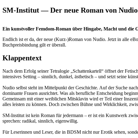
SM-Institut — Der neue Roman von Nudio
Ein kunstvoller Femdom-Roman über Hingabe, Macht und die Gr
Endlich ist er da, der neue (Kurz-)Roman von Nudio. Jetzt in alle eBo
Buchpreisbindung gilt er überall.
Klappentext
Nach dem Erfolg seiner Tetralogie „Schattenkartell“ öffnet der Fetisc
intensives Setting – sinnlich, dunkel, ästhetisch – und setzt seine kün
Nudio selbst steht im Mittelpunkt der Geschichte. Auf der Suche nac
dominante Frauen ausrichtet. Was als berufliche Entscheidung beginnt, 
Gemeinsam mit einer weiblichen Mitsklavin wird er Teil einer Inszenie
alles leisten zu können. Doch zwischen Bühne und Wirklichkeit, zwi
SM-Institut ist kein Roman für jedermann – er ist ein Kunstwerk zw
sprechen: radikal, sinnlich, eigenwillig.
Für Leserinnen und Leser, die in BDSM nicht nur Erotik sehen, sonde