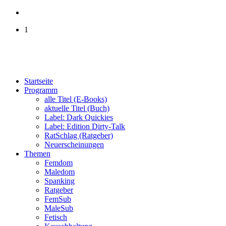
1
Startseite
Programm
alle Titel (E-Books)
aktuelle Titel (Buch)
Label: Dark Quickies
Label: Edition Dirty-Talk
RatSchlag (Ratgeber)
Neuerscheinungen
Themen
Femdom
Maledom
Spanking
Ratgeber
FemSub
MaleSub
Fetisch