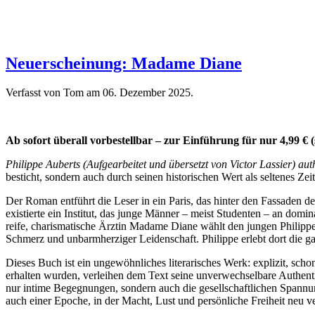
Neuerscheinung: Madame Diane
Verfasst von Tom am
06. Dezember 2025
.
Ab sofort überall vorbestellbar – zur Einführung für nur 4,99 € (
Philippe Auberts (Aufgearbeitet und übersetzt von Victor Lassier) a
besticht, sondern auch durch seinen historischen Wert als seltenes Zei
Der Roman entführt die Leser in ein Paris, das hinter den Fassaden d
existierte ein Institut, das junge Männer – meist Studenten – an domi
reife, charismatische Ärztin Madame Diane wählt den jungen Philippe 
Schmerz und unbarmherziger Leidenschaft. Philippe erlebt dort die g
Dieses Buch ist ein ungewöhnliches literarisches Werk: explizit, schon
erhalten wurden, verleihen dem Text seine unverwechselbare Authenti
nur intime Begegnungen, sondern auch die gesellschaftlichen Spannu
auch einer Epoche, in der Macht, Lust und persönliche Freiheit neu v