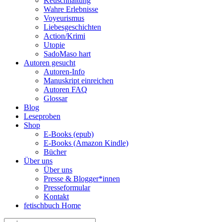
Keuschhaltung
Wahre Erlebnisse
Voyeurismus
Liebesgeschichten
Action/Krimi
Utopie
SadoMaso hart
Autoren gesucht
Autoren-Info
Manuskript einreichen
Autoren FAQ
Glossar
Blog
Leseproben
Shop
E-Books (epub)
E-Books (Amazon Kindle)
Bücher
Über uns
Über uns
Presse & Blogger*innen
Presseformular
Kontakt
fetischbuch Home