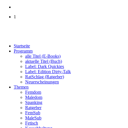
1
Startseite
Programm
alle Titel (E-Books)
aktuelle Titel (Buch)
Label: Dark Quickies
Label: Edition Dirty-Talk
RatSchlag (Ratgeber)
Neuerscheinungen
Themen
Femdom
Maledom
Spanking
Ratgeber
FemSub
MaleSub
Fetisch