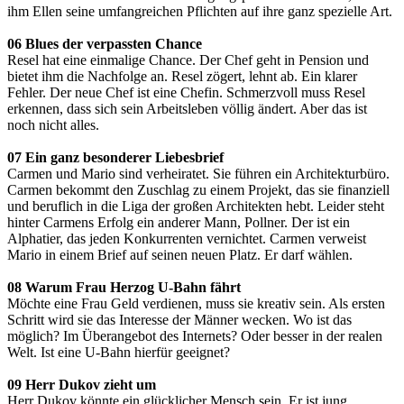
ihm Ellen seine umfangreichen Pflichten auf ihre ganz spezielle Art.
06 Blues der verpassten Chance
Resel hat eine einmalige Chance. Der Chef geht in Pension und
bietet ihm die Nachfolge an. Resel zögert, lehnt ab. Ein klarer
Fehler. Der neue Chef ist eine Chefin. Schmerzvoll muss Resel
erkennen, dass sich sein Arbeitsleben völlig ändert. Aber das ist
noch nicht alles.
07 Ein ganz besonderer Liebesbrief
Carmen und Mario sind verheiratet. Sie führen ein Architekturbüro.
Carmen bekommt den Zuschlag zu einem Projekt, das sie finanziell
und beruflich in die Liga der großen Architekten hebt. Leider steht
hinter Carmens Erfolg ein anderer Mann, Pollner. Der ist ein
Alphatier, das jeden Konkurrenten vernichtet. Carmen verweist
Mario in einem Brief auf seinen neuen Platz. Er darf wählen.
08 Warum Frau Herzog U-Bahn fährt
Möchte eine Frau Geld verdienen, muss sie kreativ sein. Als ersten
Schritt wird sie das Interesse der Männer wecken. Wo ist das
möglich? Im Überangebot des Internets? Oder besser in der realen
Welt. Ist eine U-Bahn hierfür geeignet?
09 Herr Dukov zieht um
Herr Dukov könnte ein glücklicher Mensch sein. Er ist jung,