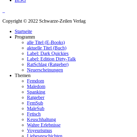
BfSG
Copyright © 2022 Schwarze-Zeilen Verlag
Startseite
Programm
alle Titel (E-Books)
aktuelle Titel (Buch)
Label: Dark Quickies
Label: Edition Dirty-Talk
RatSchlag (Ratgeber)
Neuerscheinungen
Themen
Femdom
Maledom
Spanking
Ratgeber
FemSub
MaleSub
Fetisch
Keuschhaltung
Wahre Erlebnisse
Voyeurismus
Liebesgeschichten