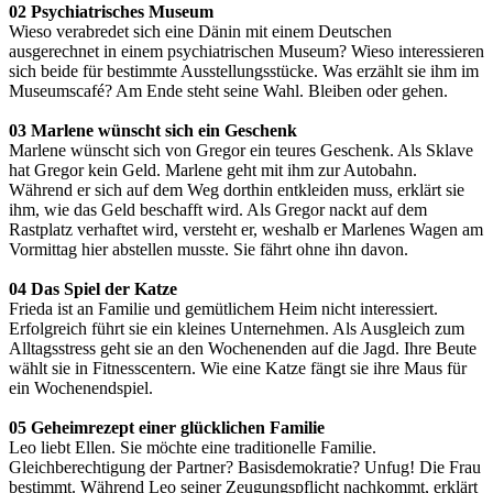
02 Psychiatrisches Museum
Wieso verabredet sich eine Dänin mit einem Deutschen
ausgerechnet in einem psychiatrischen Museum? Wieso interessieren
sich beide für bestimmte Ausstellungsstücke. Was erzählt sie ihm im
Museumscafé? Am Ende steht seine Wahl. Bleiben oder gehen.
03 Marlene wünscht sich ein Geschenk
Marlene wünscht sich von Gregor ein teures Geschenk. Als Sklave
hat Gregor kein Geld. Marlene geht mit ihm zur Autobahn.
Während er sich auf dem Weg dorthin entkleiden muss, erklärt sie
ihm, wie das Geld beschafft wird. Als Gregor nackt auf dem
Rastplatz verhaftet wird, versteht er, weshalb er Marlenes Wagen am
Vormittag hier abstellen musste. Sie fährt ohne ihn davon.
04 Das Spiel der Katze
Frieda ist an Familie und gemütlichem Heim nicht interessiert.
Erfolgreich führt sie ein kleines Unternehmen. Als Ausgleich zum
Alltagsstress geht sie an den Wochenenden auf die Jagd. Ihre Beute
wählt sie in Fitnesscentern. Wie eine Katze fängt sie ihre Maus für
ein Wochenendspiel.
05 Geheimrezept einer glücklichen Familie
Leo liebt Ellen. Sie möchte eine traditionelle Familie.
Gleichberechtigung der Partner? Basisdemokratie? Unfug! Die Frau
bestimmt. Während Leo seiner Zeugungspflicht nachkommt, erklärt