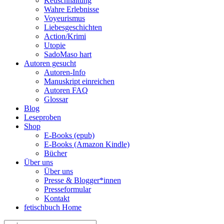
Keuschhaltung
Wahre Erlebnisse
Voyeurismus
Liebesgeschichten
Action/Krimi
Utopie
SadoMaso hart
Autoren gesucht
Autoren-Info
Manuskript einreichen
Autoren FAQ
Glossar
Blog
Leseproben
Shop
E-Books (epub)
E-Books (Amazon Kindle)
Bücher
Über uns
Über uns
Presse & Blogger*innen
Presseformular
Kontakt
fetischbuch Home