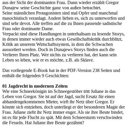
aus der Sicht der dominanten Frau. Dann wieder erzählt Gregor
Dunajew seine Geschichte ganz von außen betrachtet.
Seine männlichen Protagonisten sind mal Opfer und manchmal
masochistisch veranlagt. Andere lieben es, sich zu unterwerfen und
sind sehr devot. Alle treffen auf die zu Ihnen passende sadistische
Frau oder dominante Dame.
Verpackt sind diese Handlungen in unterhaltsam zu lesende Storys,
in denen immer wieder auch etwas Gesellschaftskritik durchblitzt,
Kritik an unserem Wirtschaftssystem, in dem die Schwachen
aussortiert werden. Doch in Dunajews Storys finden auch die
Verlierer Ihren Platz. Wer nichts zu verlieren hat, der kann sein
Leben so leben, wie er es möchte, z.B. als Sklave.
Das vorliegende E-Book hat in der PDF-Version 238 Seiten und
enthält die folgenden 9 Geschichten:
01 Jagdrecht in modernen Zeiten
Wie eine Schneekönigin im Schneegestöber tritt Juliane in das
Leben von Gregor. Sie ist auf der Jagd, sucht Ersatz für einen
abhandengekommenen Mieter, wirft ihr Netz über Gregor. Er
könnte sich entziehen, doch unterliegt er der besonderen Magie der
Frau. Juliane zieht ihr Netz immer enger. Als sie ihre Beute bindet,
ist es für jede Flucht zu spät. Mit dem Schneesturm verschwinden
die Fesseln. Hat Juliane ihre Beute gezähmt?